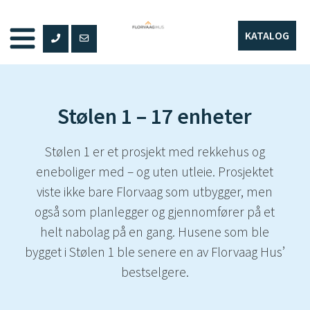
Hopp
til
KATALOG
innhold
Stølen 1 – 17 enheter
Stølen 1 er et prosjekt med rekkehus og
eneboliger med – og uten utleie. Prosjektet
viste ikke bare Florvaag som utbygger, men
også som planlegger og gjennomfører på et
helt nabolag på en gang. Husene som ble
bygget i Stølen 1 ble senere en av Florvaag Hus’
bestselgere.