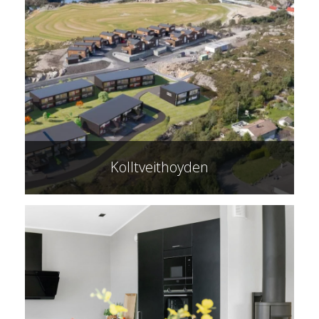
Kolltveithoyden
Kolltveithoyden