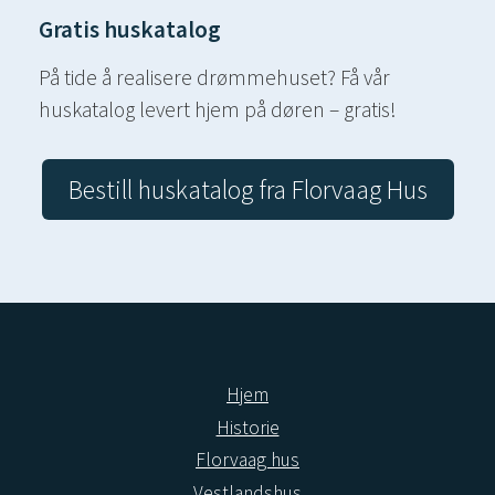
Gratis huskatalog
På tide å realisere drømmehuset? Få vår
huskatalog levert hjem på døren – gratis!
Bestill huskatalog fra Florvaag Hus
Hjem
Historie
Florvaag hus
Vestlandshus