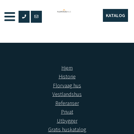
Hopp
til
KATALOG
innhold
Hjem
Historie
Florvaag hus
Vestlandshus
Referanser
Privat
Utbygger
Gratis huskatalog